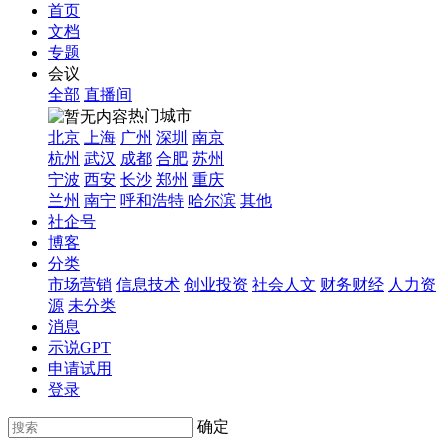
首页
文档
专题
会议
全部
直播间
热门城市
北京
上海
广州
深圳
南京
杭州
武汉
成都
合肥
苏州
宁波
西安
长沙
郑州
重庆
兰州
南宁
呼和浩特
哈尔滨
其他
社企号
博客
分类
市场营销
信息技术
创业投资
社会人文
财务财经
人力资
源
未分类
消息
示说GPT
申请试用
登录
确定