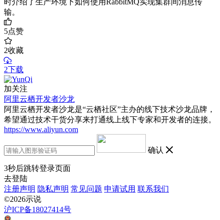
时介绍了生产环境下如何使用RabbitMQ实现集群间消息传
输。
5
点赞
2
收藏
2下载
加关注
阿里云栖开发者沙龙
阿里云栖开发者沙龙是“云栖社区”主办的线下技术沙龙品牌，
希望通过技术干货分享来打通线上线下专家和开发者的连接。
https://www.aliyun.com
确认
3
秒后跳转登录页面
去登陆
注册声明
隐私声明
常见问题
申请试用
联系我们
©2026示说
沪ICP备18027414号