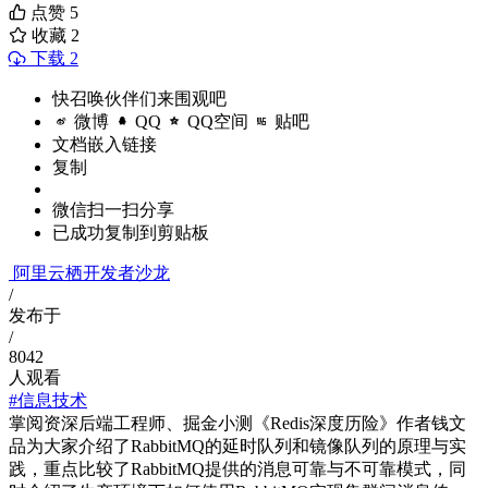
点赞
5
收藏
2
下载 2
快召唤伙伴们来围观吧
微博
QQ
QQ空间
贴吧
文档嵌入链接
复制
微信扫一扫分享
已成功复制到剪贴板
阿里云栖开发者沙龙
/
发布于
/
8042
人观看
#信息技术
掌阅资深后端工程师、掘金小测《Redis深度历险》作者钱文
品为大家介绍了RabbitMQ的延时队列和镜像队列的原理与实
践，重点比较了RabbitMQ提供的消息可靠与不可靠模式，同