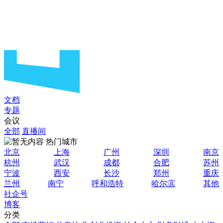
文档
专题
会议
全部
直播间
热门城市
北京
上海
广州
深圳
南京
杭州
武汉
成都
合肥
苏州
宁波
西安
长沙
郑州
重庆
兰州
南宁
呼和浩特
哈尔滨
其他
社企号
博客
分类