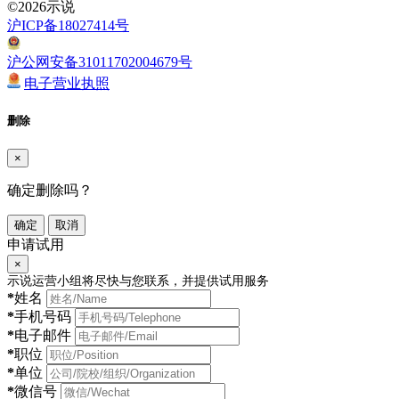
©2026示说
沪ICP备18027414号
沪公网安备31011702004679号
电子营业执照
删除
×
确定删除吗？
确定
取消
申请试用
×
示说运营小组将尽快与您联系，并提供试用服务
*
姓名
*
手机号码
*
电子邮件
*
职位
*
单位
*
微信号