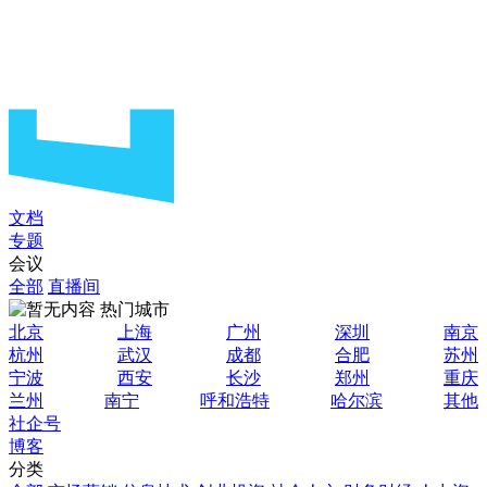
文档
专题
会议
全部
直播间
热门城市
北京
上海
广州
深圳
南京
杭州
武汉
成都
合肥
苏州
宁波
西安
长沙
郑州
重庆
兰州
南宁
呼和浩特
哈尔滨
其他
社企号
博客
分类