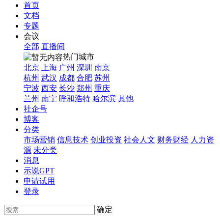
首页
文档
专题
会议
全部
直播间
热门城市
北京
上海
广州
深圳
南京
杭州
武汉
成都
合肥
苏州
宁波
西安
长沙
郑州
重庆
兰州
南宁
呼和浩特
哈尔滨
其他
社企号
博客
分类
市场营销
信息技术
创业投资
社会人文
财务财经
人力资
源
未分类
消息
示说GPT
申请试用
登录
确定