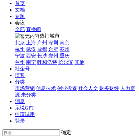
首页
文档
专题
会议
全部
直播间
热门城市
北京
上海
广州
深圳
南京
杭州
武汉
成都
合肥
苏州
宁波
西安
长沙
郑州
重庆
兰州
南宁
呼和浩特
哈尔滨
其他
社企号
博客
分类
市场营销
信息技术
创业投资
社会人文
财务财经
人力资
源
未分类
消息
示说GPT
申请试用
登录
确定