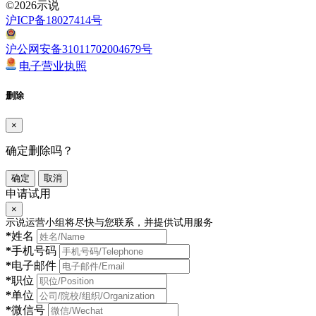
©2026示说
沪ICP备18027414号
沪公网安备31011702004679号
电子营业执照
删除
×
确定删除吗？
确定
取消
申请试用
×
示说运营小组将尽快与您联系，并提供试用服务
*
姓名
*
手机号码
*
电子邮件
*
职位
*
单位
*
微信号