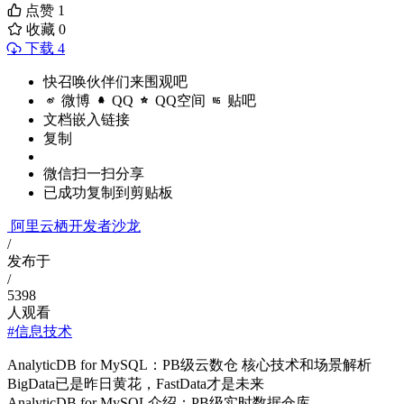
点赞
1
收藏
0
下载 4
快召唤伙伴们来围观吧
微博
QQ
QQ空间
贴吧
文档嵌入链接
复制
微信扫一扫分享
已成功复制到剪贴板
阿里云栖开发者沙龙
/
发布于
/
5398
人观看
#信息技术
AnalyticDB for MySQL：PB级云数仓 核心技术和场景解析
BigData已是昨日黄花，FastData才是未来
AnalyticDB for MySQL介绍：PB级实时数据仓库