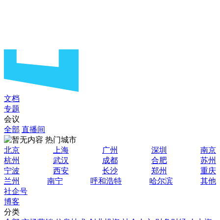
文档
专题
会议
全部
直播间
热门城市
北京
上海
广州
深圳
南京
杭州
武汉
成都
合肥
苏州
宁波
西安
长沙
郑州
重庆
兰州
南宁
呼和浩特
哈尔滨
其他
社企号
博客
分类