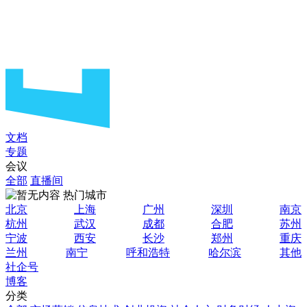
文档
专题
会议
全部
直播间
热门城市
北京
上海
广州
深圳
南京
杭州
武汉
成都
合肥
苏州
宁波
西安
长沙
郑州
重庆
兰州
南宁
呼和浩特
哈尔滨
其他
社企号
博客
分类