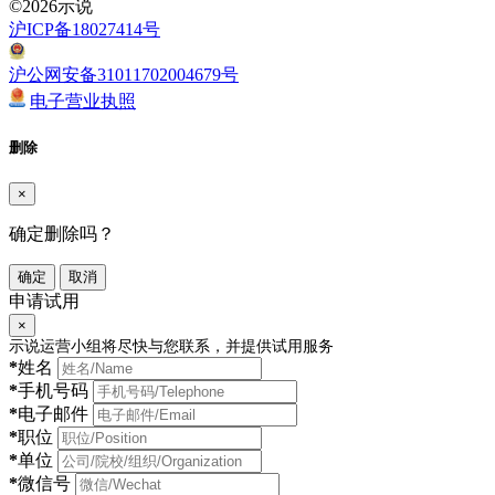
©2026示说
沪ICP备18027414号
沪公网安备31011702004679号
电子营业执照
删除
×
确定删除吗？
确定
取消
申请试用
×
示说运营小组将尽快与您联系，并提供试用服务
*
姓名
*
手机号码
*
电子邮件
*
职位
*
单位
*
微信号