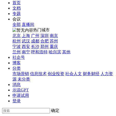
首页
文档
专题
会议
全部
直播间
热门城市
北京
上海
广州
深圳
南京
杭州
武汉
成都
合肥
苏州
宁波
西安
长沙
郑州
重庆
兰州
南宁
呼和浩特
哈尔滨
其他
社企号
博客
分类
市场营销
信息技术
创业投资
社会人文
财务财经
人力资
源
未分类
消息
示说GPT
申请试用
登录
确定