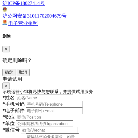
沪ICP备18027414号
沪公网安备31011702004679号
电子营业执照
删除
×
确定删除吗？
确定
取消
申请试用
×
示说运营小组将尽快与您联系，并提供试用服务
*
姓名
*
手机号码
*
电子邮件
*
职位
*
单位
*
微信号