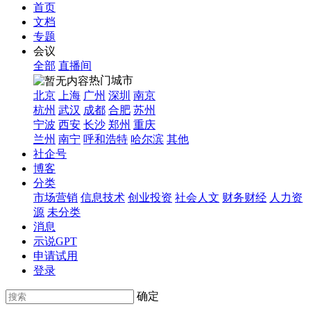
首页
文档
专题
会议
全部
直播间
热门城市
北京
上海
广州
深圳
南京
杭州
武汉
成都
合肥
苏州
宁波
西安
长沙
郑州
重庆
兰州
南宁
呼和浩特
哈尔滨
其他
社企号
博客
分类
市场营销
信息技术
创业投资
社会人文
财务财经
人力资
源
未分类
消息
示说GPT
申请试用
登录
确定