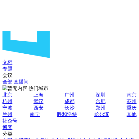
文档
专题
会议
全部
直播间
热门城市
北京
上海
广州
深圳
南京
杭州
武汉
成都
合肥
苏州
宁波
西安
长沙
郑州
重庆
兰州
南宁
呼和浩特
哈尔滨
其他
社企号
博客
分类