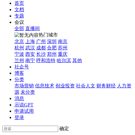
首页
文档
专题
会议
全部
直播间
热门城市
北京
上海
广州
深圳
南京
杭州
武汉
成都
合肥
苏州
宁波
西安
长沙
郑州
重庆
兰州
南宁
呼和浩特
哈尔滨
其他
社企号
博客
分类
市场营销
信息技术
创业投资
社会人文
财务财经
人力资
源
未分类
消息
示说GPT
申请试用
登录
确定