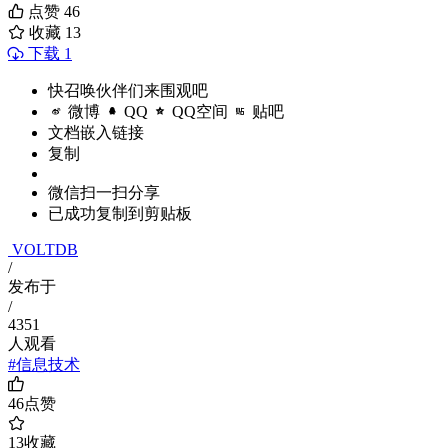
点赞
46
收藏
13
下载 1
快召唤伙伴们来围观吧
微博
QQ
QQ空间
贴吧
文档嵌入链接
复制
微信扫一扫分享
已成功复制到剪贴板
VOLTDB
/
发布于
/
4351
人观看
#信息技术
46
点赞
13
收藏