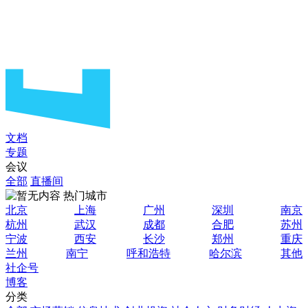
文档
专题
会议
全部
直播间
热门城市
北京
上海
广州
深圳
南京
杭州
武汉
成都
合肥
苏州
宁波
西安
长沙
郑州
重庆
兰州
南宁
呼和浩特
哈尔滨
其他
社企号
博客
分类