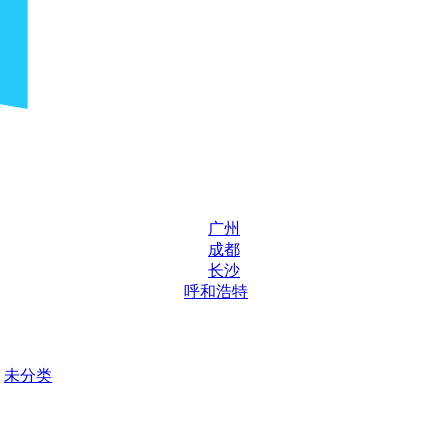
广州
成都
长沙
呼和浩特
未分类