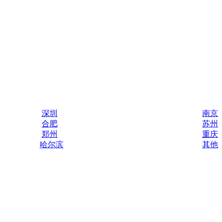
深圳
南京
合肥
苏州
郑州
重庆
哈尔滨
其他