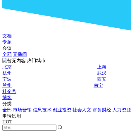
文档
专题
会议
全部
直播间
热门城市
北京
上海
杭州
武汉
宁波
西安
兰州
南宁
社企号
博客
分类
全部
市场营销
信息技术
创业投资
社会人文
财务财经
人力资源
申请试用
HOT