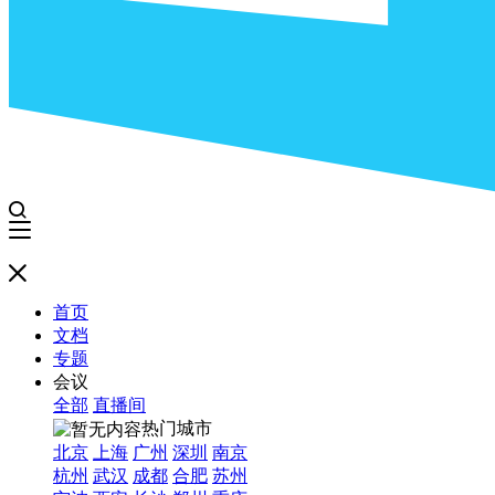
首页
文档
专题
会议
全部
直播间
热门城市
北京
上海
广州
深圳
南京
杭州
武汉
成都
合肥
苏州