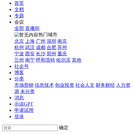
首页
文档
专题
会议
全部
直播间
热门城市
北京
上海
广州
深圳
南京
杭州
武汉
成都
合肥
苏州
宁波
西安
长沙
郑州
重庆
兰州
南宁
呼和浩特
哈尔滨
其他
社企号
博客
分类
市场营销
信息技术
创业投资
社会人文
财务财经
人力资
源
未分类
消息
示说GPT
申请试用
登录
确定