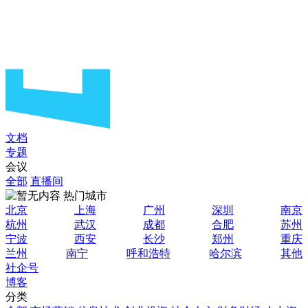
文档
专题
会议
全部
直播间
热门城市
北京
上海
广州
深圳
南京
杭州
武汉
成都
合肥
苏州
宁波
西安
长沙
郑州
重庆
兰州
南宁
呼和浩特
哈尔滨
其他
社企号
博客
分类