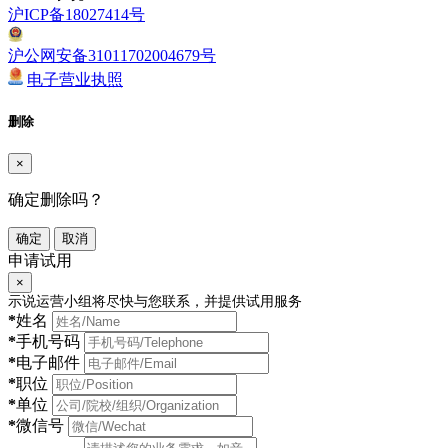
沪ICP备18027414号
沪公网安备31011702004679号
电子营业执照
删除
×
确定删除吗？
确定
取消
申请试用
×
示说运营小组将尽快与您联系，并提供试用服务
*
姓名
*
手机号码
*
电子邮件
*
职位
*
单位
*
微信号