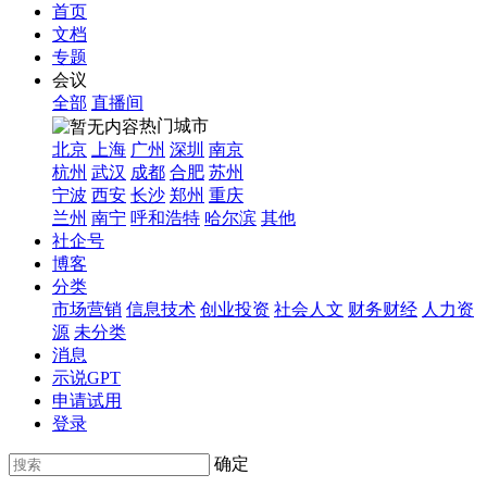
首页
文档
专题
会议
全部
直播间
热门城市
北京
上海
广州
深圳
南京
杭州
武汉
成都
合肥
苏州
宁波
西安
长沙
郑州
重庆
兰州
南宁
呼和浩特
哈尔滨
其他
社企号
博客
分类
市场营销
信息技术
创业投资
社会人文
财务财经
人力资
源
未分类
消息
示说GPT
申请试用
登录
确定