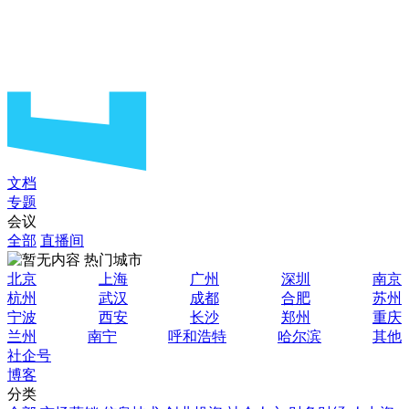
文档
专题
会议
全部
直播间
热门城市
北京
上海
广州
深圳
南京
杭州
武汉
成都
合肥
苏州
宁波
西安
长沙
郑州
重庆
兰州
南宁
呼和浩特
哈尔滨
其他
社企号
博客
分类