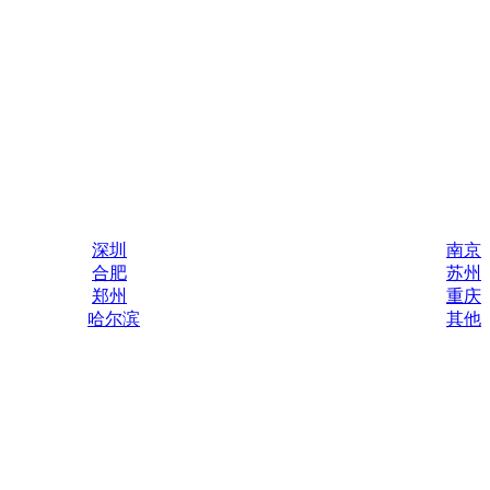
深圳
南京
合肥
苏州
郑州
重庆
哈尔滨
其他