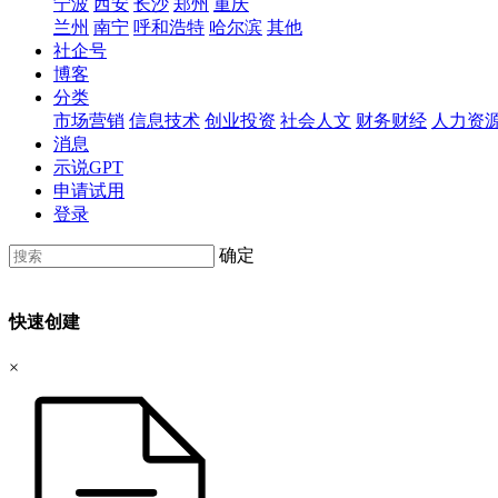
宁波
西安
长沙
郑州
重庆
兰州
南宁
呼和浩特
哈尔滨
其他
社企号
博客
分类
市场营销
信息技术
创业投资
社会人文
财务财经
人力资
消息
示说GPT
申请试用
登录
确定
快速创建
×