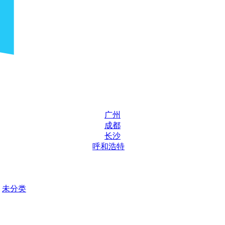
广州
成都
长沙
呼和浩特
未分类