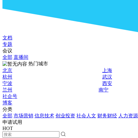
文档
专题
会议
全部
直播间
热门城市
北京
上海
杭州
武汉
宁波
西安
兰州
南宁
社企号
博客
分类
全部
市场营销
信息技术
创业投资
社会人文
财务财经
人力资源
申请试用
HOT