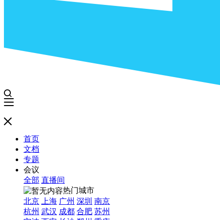
首页
文档
专题
会议
全部
直播间
热门城市
北京
上海
广州
深圳
南京
杭州
武汉
成都
合肥
苏州