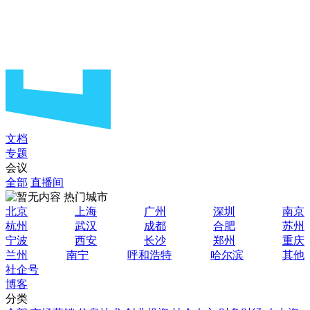
文档
专题
会议
全部
直播间
热门城市
北京
上海
广州
深圳
南京
杭州
武汉
成都
合肥
苏州
宁波
西安
长沙
郑州
重庆
兰州
南宁
呼和浩特
哈尔滨
其他
社企号
博客
分类