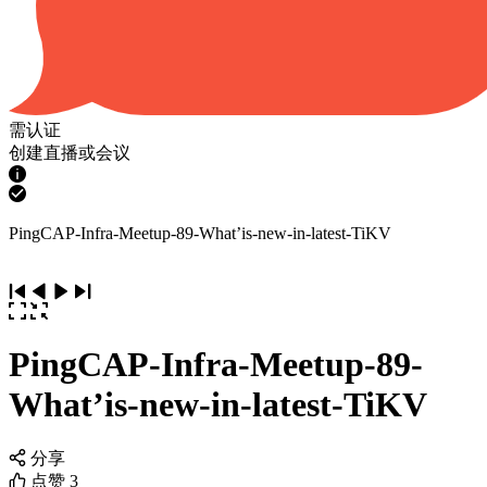
需认证
创建直播或会议
PingCAP-Infra-Meetup-89-What’is-new-in-latest-TiKV
PingCAP-Infra-Meetup-89-
What’is-new-in-latest-TiKV
分享
点赞
3