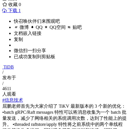
收藏
0
下载 1
快召唤伙伴们来围观吧
微博
QQ
QQ空间
贴吧
文档嵌入链接
复制
微信扫一扫分享
已成功复制到剪贴板
TiDB
/
发布于
/
4611
人观看
#信息技术
屈鹏老师首先为大家介绍了 TiKV 最新版本的 3 个新的优化：
•batch gRPC/Raft messages 特性可以将消息收集为一个 batch 批
量发送，减少了网络相关的系统调用次数，达到了性能上的提
升。 •threaded raftstore/apply 特性将之前系统中的两个单线程