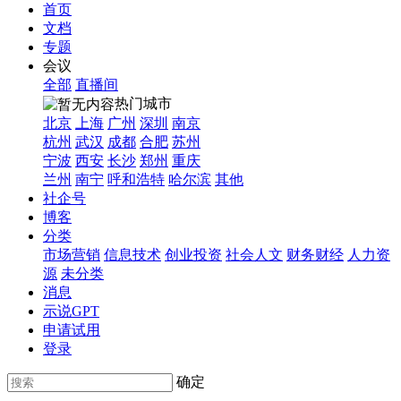
首页
文档
专题
会议
全部
直播间
热门城市
北京
上海
广州
深圳
南京
杭州
武汉
成都
合肥
苏州
宁波
西安
长沙
郑州
重庆
兰州
南宁
呼和浩特
哈尔滨
其他
社企号
博客
分类
市场营销
信息技术
创业投资
社会人文
财务财经
人力资
源
未分类
消息
示说GPT
申请试用
登录
确定