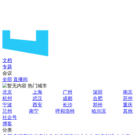
文档
专题
会议
全部
直播间
热门城市
北京
上海
广州
深圳
南京
杭州
武汉
成都
合肥
苏州
宁波
西安
长沙
郑州
重庆
兰州
南宁
呼和浩特
哈尔滨
其他
社企号
博客
分类