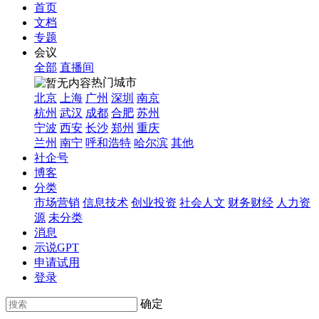
首页
文档
专题
会议
全部
直播间
热门城市
北京
上海
广州
深圳
南京
杭州
武汉
成都
合肥
苏州
宁波
西安
长沙
郑州
重庆
兰州
南宁
呼和浩特
哈尔滨
其他
社企号
博客
分类
市场营销
信息技术
创业投资
社会人文
财务财经
人力资
源
未分类
消息
示说GPT
申请试用
登录
确定