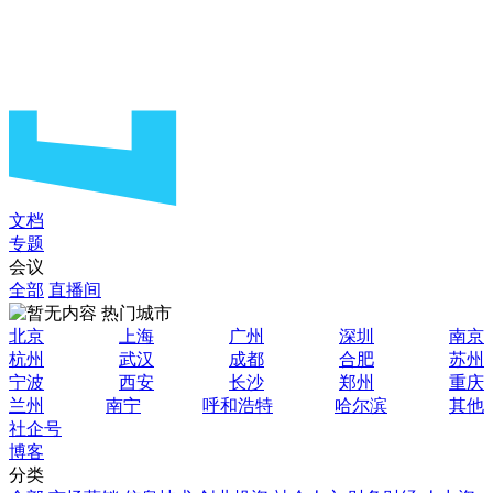
文档
专题
会议
全部
直播间
热门城市
北京
上海
广州
深圳
南京
杭州
武汉
成都
合肥
苏州
宁波
西安
长沙
郑州
重庆
兰州
南宁
呼和浩特
哈尔滨
其他
社企号
博客
分类