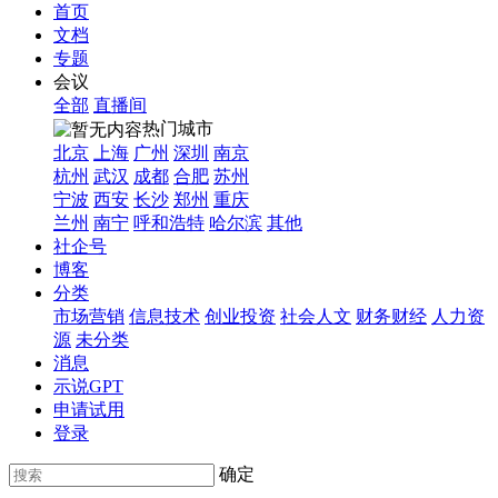
首页
文档
专题
会议
全部
直播间
热门城市
北京
上海
广州
深圳
南京
杭州
武汉
成都
合肥
苏州
宁波
西安
长沙
郑州
重庆
兰州
南宁
呼和浩特
哈尔滨
其他
社企号
博客
分类
市场营销
信息技术
创业投资
社会人文
财务财经
人力资
源
未分类
消息
示说GPT
申请试用
登录
确定