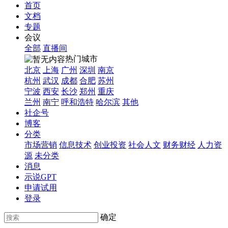
首页
文档
专题
会议
全部
直播间
热门城市
北京
上海
广州
深圳
南京
杭州
武汉
成都
合肥
苏州
宁波
西安
长沙
郑州
重庆
兰州
南宁
呼和浩特
哈尔滨
其他
社企号
博客
分类
市场营销
信息技术
创业投资
社会人文
财务财经
人力资
源
未分类
消息
示说GPT
申请试用
登录
确定