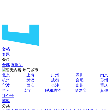
文档
专题
会议
全部
直播间
热门城市
北京
上海
广州
深圳
南京
杭州
武汉
成都
合肥
苏州
宁波
西安
长沙
郑州
重庆
兰州
南宁
呼和浩特
哈尔滨
其他
社企号
博客
分类