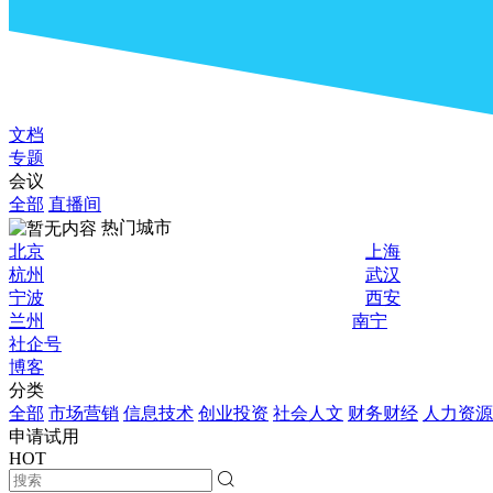
文档
专题
会议
全部
直播间
热门城市
北京
上海
杭州
武汉
宁波
西安
兰州
南宁
社企号
博客
分类
全部
市场营销
信息技术
创业投资
社会人文
财务财经
人力资源
申请试用
HOT