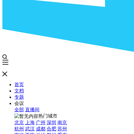
首页
文档
专题
会议
全部
直播间
热门城市
北京
上海
广州
深圳
南京
杭州
武汉
成都
合肥
苏州