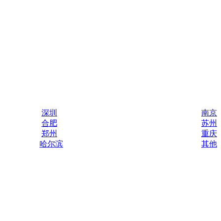
深圳
南京
合肥
苏州
郑州
重庆
哈尔滨
其他