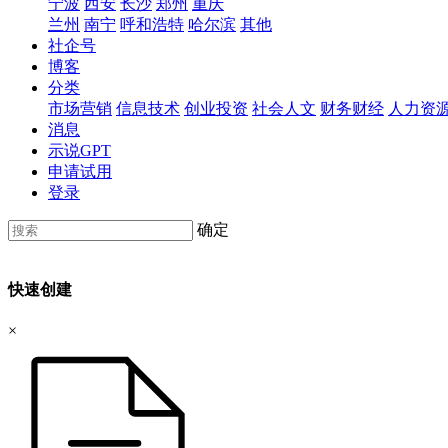
宁波
西安
长沙
郑州
重庆
兰州
南宁
呼和浩特
哈尔滨
其他
社企号
博客
分类
市场营销
信息技术
创业投资
社会人文
财务财经
人力资
消息
示说GPT
申请试用
登录
确定
快速创建
×