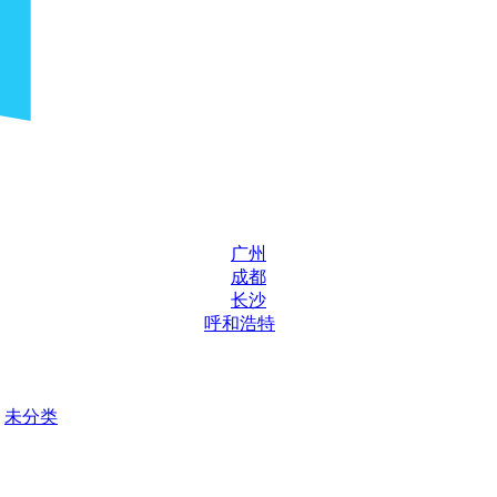
广州
成都
长沙
呼和浩特
未分类