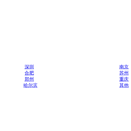
深圳
南京
合肥
苏州
郑州
重庆
哈尔滨
其他