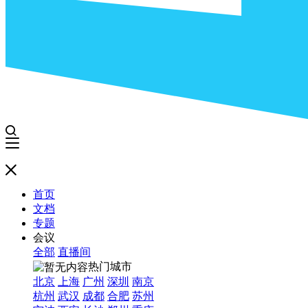
首页
文档
专题
会议
全部
直播间
热门城市
北京
上海
广州
深圳
南京
杭州
武汉
成都
合肥
苏州