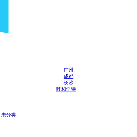
广州
成都
长沙
呼和浩特
未分类