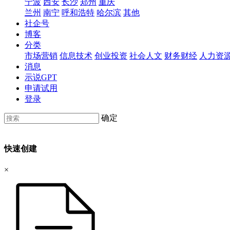
宁波
西安
长沙
郑州
重庆
兰州
南宁
呼和浩特
哈尔滨
其他
社企号
博客
分类
市场营销
信息技术
创业投资
社会人文
财务财经
人力资
消息
示说GPT
申请试用
登录
确定
快速创建
×