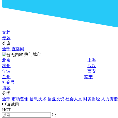
文档
专题
会议
全部
直播间
热门城市
北京
上海
杭州
武汉
宁波
西安
兰州
南宁
社企号
博客
分类
全部
市场营销
信息技术
创业投资
社会人文
财务财经
人力资源
申请试用
HOT