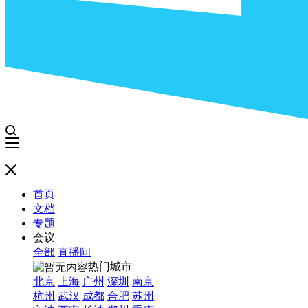
首页
文档
专题
会议
全部
直播间
热门城市
北京
上海
广州
深圳
南京
杭州
武汉
成都
合肥
苏州