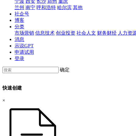
宁波
西安
长沙
郑州
重庆
兰州
南宁
呼和浩特
哈尔滨
其他
社企号
博客
分类
市场营销
信息技术
创业投资
社会人文
财务财经
人力资
消息
示说GPT
申请试用
登录
确定
快速创建
×