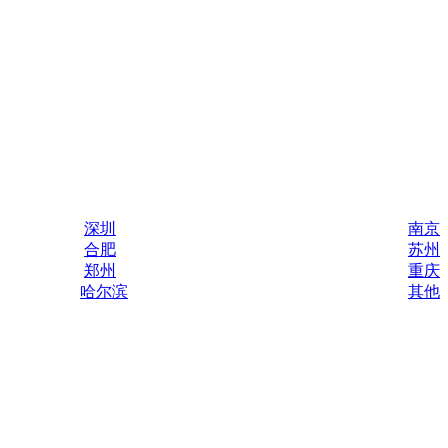
深圳
南京
合肥
苏州
郑州
重庆
哈尔滨
其他