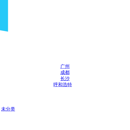
广州
成都
长沙
呼和浩特
未分类