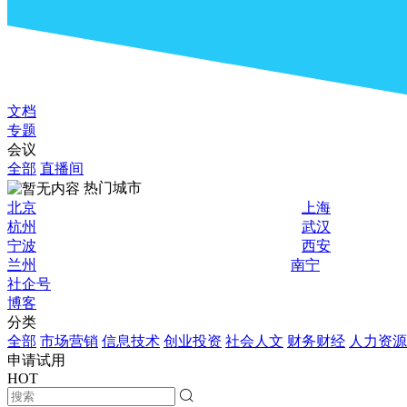
文档
专题
会议
全部
直播间
热门城市
北京
上海
杭州
武汉
宁波
西安
兰州
南宁
社企号
博客
分类
全部
市场营销
信息技术
创业投资
社会人文
财务财经
人力资源
申请试用
HOT