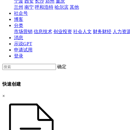
宁波
西安
长沙
郑州
重庆
兰州
南宁
呼和浩特
哈尔滨
其他
社企号
博客
分类
市场营销
信息技术
创业投资
社会人文
财务财经
人力资
消息
示说GPT
申请试用
登录
确定
快速创建
×