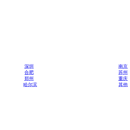
深圳
南京
合肥
苏州
郑州
重庆
哈尔滨
其他