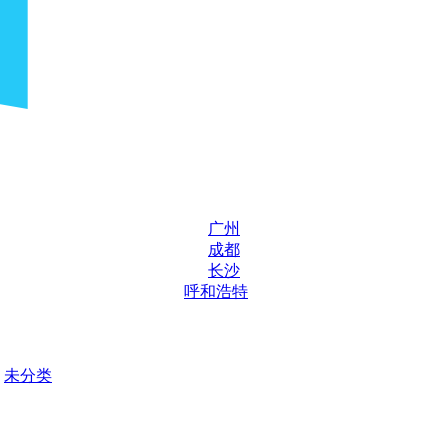
广州
成都
长沙
呼和浩特
未分类