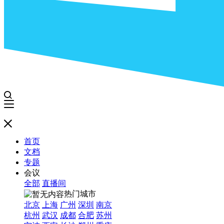
首页
文档
专题
会议
全部
直播间
热门城市
北京
上海
广州
深圳
南京
杭州
武汉
成都
合肥
苏州