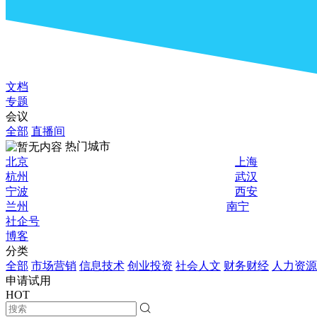
文档
专题
会议
全部
直播间
热门城市
北京
上海
杭州
武汉
宁波
西安
兰州
南宁
社企号
博客
分类
全部
市场营销
信息技术
创业投资
社会人文
财务财经
人力资源
申请试用
HOT