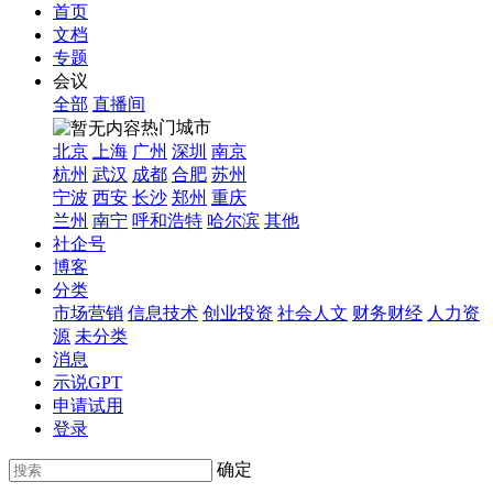
首页
文档
专题
会议
全部
直播间
热门城市
北京
上海
广州
深圳
南京
杭州
武汉
成都
合肥
苏州
宁波
西安
长沙
郑州
重庆
兰州
南宁
呼和浩特
哈尔滨
其他
社企号
博客
分类
市场营销
信息技术
创业投资
社会人文
财务财经
人力资
源
未分类
消息
示说GPT
申请试用
登录
确定