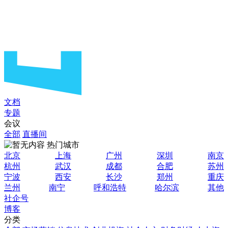
文档
专题
会议
全部
直播间
热门城市
北京
上海
广州
深圳
南京
杭州
武汉
成都
合肥
苏州
宁波
西安
长沙
郑州
重庆
兰州
南宁
呼和浩特
哈尔滨
其他
社企号
博客
分类