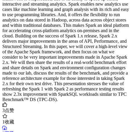
interactive and streaming analytics. Spark enables new analytics use
cases like machine learning and graph analysis with its rich and easy
to use programming libraries. And, it offers the flexibility to run
analytics on data stored in Hadoop, across data across object stores
and within traditional databases. This makes Spark an ideal platform
for accelerating cross-platform analytics on-premises and in the
cloud. Building on the success of Spark 1.x release, Spark 2.x
delivers major improvements in the areas of API, Performance, and
Structured Streaming. In this paper, we will cover a high-level view
of the Apache Spark framework, and then focus on what we
consider to be very important improvements made in Apache Spark
2.x. We will then share the results of a real-world benchmark effort
and share details on Spark and environment configuration changes
made to our lab, discuss the results of the benchmark, and provide a
reference architecture example for those interested in taking Spark
2.x for their own test drive. This presentation stresses the value of
refreshing the Spark 1 with Spark 2 as performance testing results
show 2.3x improvement with SparkSQL workloads similar to TPC
Benchmark™ DS (TPC-DS).
3
点赞
1
收藏