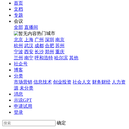
首页
文档
专题
会议
全部
直播间
热门城市
北京
上海
广州
深圳
南京
杭州
武汉
成都
合肥
苏州
宁波
西安
长沙
郑州
重庆
兰州
南宁
呼和浩特
哈尔滨
其他
社企号
博客
分类
市场营销
信息技术
创业投资
社会人文
财务财经
人力资
源
未分类
消息
示说GPT
申请试用
登录
确定