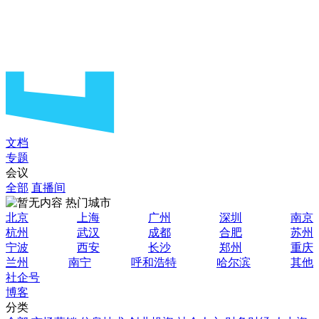
文档
专题
会议
全部
直播间
热门城市
北京
上海
广州
深圳
南京
杭州
武汉
成都
合肥
苏州
宁波
西安
长沙
郑州
重庆
兰州
南宁
呼和浩特
哈尔滨
其他
社企号
博客
分类