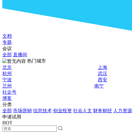
文档
专题
会议
全部
直播间
热门城市
北京
上海
杭州
武汉
宁波
西安
兰州
南宁
社企号
博客
分类
全部
市场营销
信息技术
创业投资
社会人文
财务财经
人力资源
申请试用
HOT