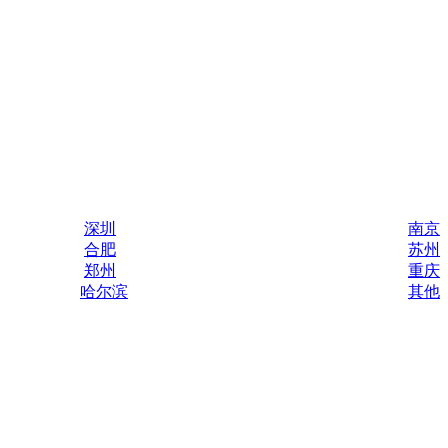
深圳
南京
合肥
苏州
郑州
重庆
哈尔滨
其他