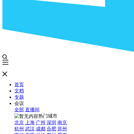
首页
文档
专题
会议
全部
直播间
热门城市
北京
上海
广州
深圳
南京
杭州
武汉
成都
合肥
苏州