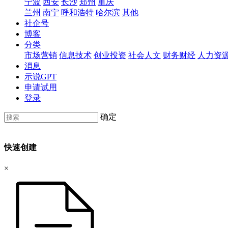
宁波
西安
长沙
郑州
重庆
兰州
南宁
呼和浩特
哈尔滨
其他
社企号
博客
分类
市场营销
信息技术
创业投资
社会人文
财务财经
人力资
消息
示说GPT
申请试用
登录
确定
快速创建
×