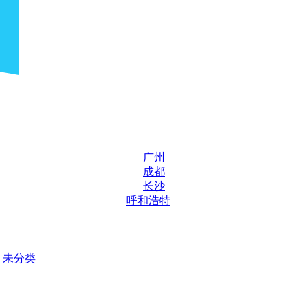
广州
成都
长沙
呼和浩特
未分类