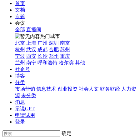
首页
文档
专题
会议
全部
直播间
热门城市
北京
上海
广州
深圳
南京
杭州
武汉
成都
合肥
苏州
宁波
西安
长沙
郑州
重庆
兰州
南宁
呼和浩特
哈尔滨
其他
社企号
博客
分类
市场营销
信息技术
创业投资
社会人文
财务财经
人力资
源
未分类
消息
示说GPT
申请试用
登录
确定