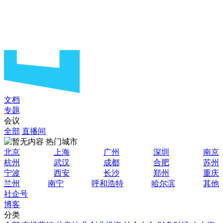
文档
专题
会议
全部
直播间
热门城市
北京
上海
广州
深圳
南京
杭州
武汉
成都
合肥
苏州
宁波
西安
长沙
郑州
重庆
兰州
南宁
呼和浩特
哈尔滨
其他
社企号
博客
分类