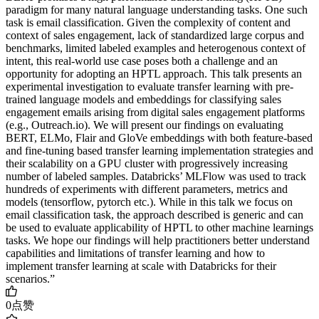
paradigm for many natural language understanding tasks. One such
task is email classification. Given the complexity of content and
context of sales engagement, lack of standardized large corpus and
benchmarks, limited labeled examples and heterogenous context of
intent, this real-world use case poses both a challenge and an
opportunity for adopting an HPTL approach. This talk presents an
experimental investigation to evaluate transfer learning with pre-
trained language models and embeddings for classifying sales
engagement emails arising from digital sales engagement platforms
(e.g., Outreach.io). We will present our findings on evaluating
BERT, ELMo, Flair and GloVe embeddings with both feature-based
and fine-tuning based transfer learning implementation strategies and
their scalability on a GPU cluster with progressively increasing
number of labeled samples. Databricks’ MLFlow was used to track
hundreds of experiments with different parameters, metrics and
models (tensorflow, pytorch etc.). While in this talk we focus on
email classification task, the approach described is generic and can
be used to evaluate applicability of HPTL to other machine learnings
tasks. We hope our findings will help practitioners better understand
capabilities and limitations of transfer learning and how to
implement transfer learning at scale with Databricks for their
scenarios.”
0
点赞