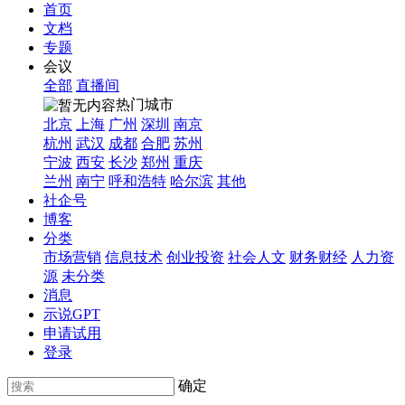
首页
文档
专题
会议
全部
直播间
热门城市
北京
上海
广州
深圳
南京
杭州
武汉
成都
合肥
苏州
宁波
西安
长沙
郑州
重庆
兰州
南宁
呼和浩特
哈尔滨
其他
社企号
博客
分类
市场营销
信息技术
创业投资
社会人文
财务财经
人力资
源
未分类
消息
示说GPT
申请试用
登录
确定