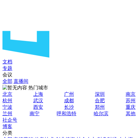
文档
专题
会议
全部
直播间
热门城市
北京
上海
广州
深圳
南京
杭州
武汉
成都
合肥
苏州
宁波
西安
长沙
郑州
重庆
兰州
南宁
呼和浩特
哈尔滨
其他
社企号
博客
分类