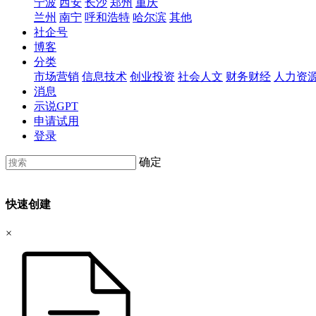
宁波
西安
长沙
郑州
重庆
兰州
南宁
呼和浩特
哈尔滨
其他
社企号
博客
分类
市场营销
信息技术
创业投资
社会人文
财务财经
人力资
消息
示说GPT
申请试用
登录
确定
快速创建
×