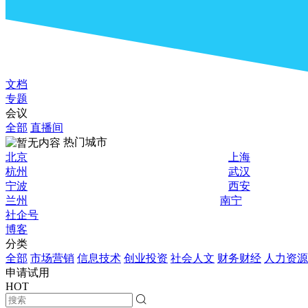
文档
专题
会议
全部
直播间
热门城市
北京
上海
杭州
武汉
宁波
西安
兰州
南宁
社企号
博客
分类
全部
市场营销
信息技术
创业投资
社会人文
财务财经
人力资源
申请试用
HOT