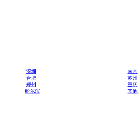
深圳
南京
合肥
苏州
郑州
重庆
哈尔滨
其他