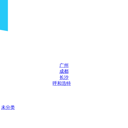
广州
成都
长沙
呼和浩特
未分类