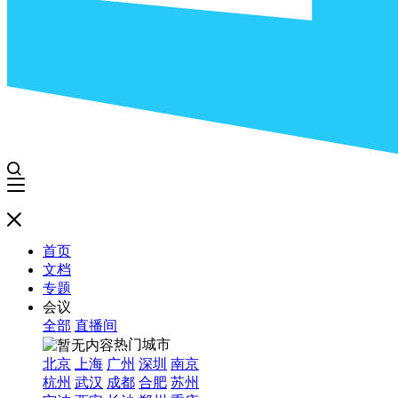
首页
文档
专题
会议
全部
直播间
热门城市
北京
上海
广州
深圳
南京
杭州
武汉
成都
合肥
苏州