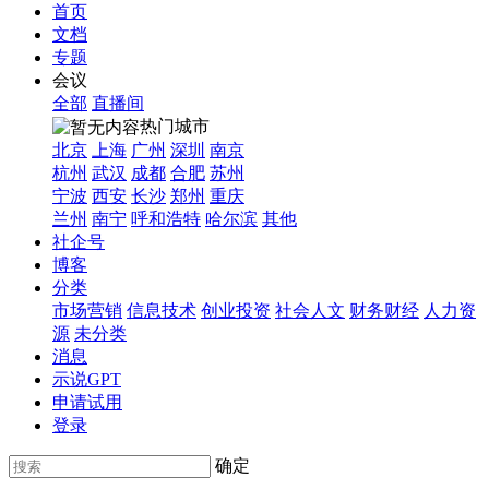
首页
文档
专题
会议
全部
直播间
热门城市
北京
上海
广州
深圳
南京
杭州
武汉
成都
合肥
苏州
宁波
西安
长沙
郑州
重庆
兰州
南宁
呼和浩特
哈尔滨
其他
社企号
博客
分类
市场营销
信息技术
创业投资
社会人文
财务财经
人力资
源
未分类
消息
示说GPT
申请试用
登录
确定