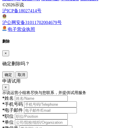
©2026示说
沪ICP备18027414号
沪公网安备31011702004679号
电子营业执照
删除
×
确定删除吗？
确定
取消
申请试用
×
示说运营小组将尽快与您联系，并提供试用服务
*
姓名
*
手机号码
*
电子邮件
*
职位
*
单位