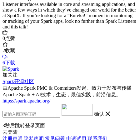
Listener interfaces available in core and streaming applications, and
show a few ways in which they’ve changed our world for the better
at SpotX. If you’re looking for a “Eureka!” moment in monitoring
or tracking of your Spark apps, look no further than Spark Listeners
and this talk!
0
点赞
2
收藏
6下载
加关注
Spark开源社区
由Apache Spark PMC & Committers发起。致力于发布与传播
Apache Spark + AI技术，生态，最佳实践，前沿信息。
https://spark.apache.org/
确认
3
秒后跳转登录页面
去登陆
注册声明
隐私声明
常见问题
申请试用
联系我们