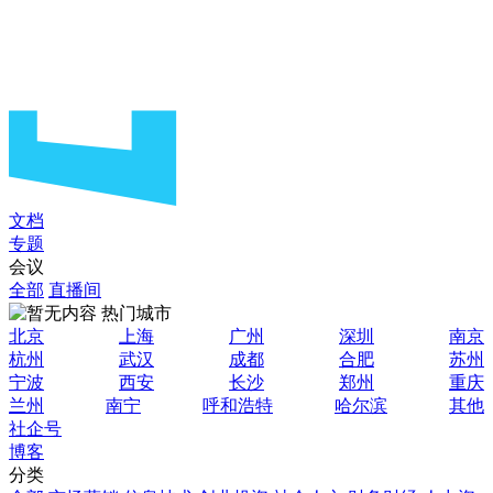
文档
专题
会议
全部
直播间
热门城市
北京
上海
广州
深圳
南京
杭州
武汉
成都
合肥
苏州
宁波
西安
长沙
郑州
重庆
兰州
南宁
呼和浩特
哈尔滨
其他
社企号
博客
分类