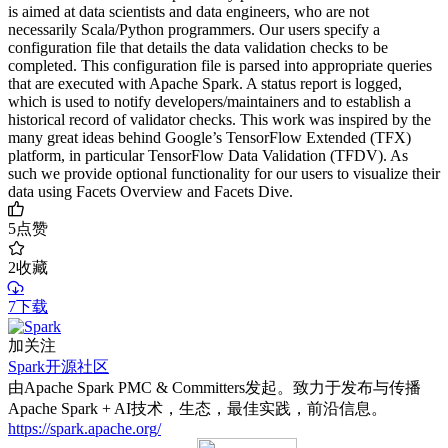
is aimed at data scientists and data engineers, who are not
necessarily Scala/Python programmers. Our users specify a
configuration file that details the data validation checks to be
completed. This configuration file is parsed into appropriate queries
that are executed with Apache Spark. A status report is logged,
which is used to notify developers/maintainers and to establish a
historical record of validator checks. This work was inspired by the
many great ideas behind Google’s TensorFlow Extended (TFX)
platform, in particular TensorFlow Data Validation (TFDV). As
such we provide optional functionality for our users to visualize their
data using Facets Overview and Facets Dive.
5
点赞
2
收藏
7下载
加关注
Spark开源社区
由Apache Spark PMC & Committers发起。致力于发布与传播
Apache Spark + AI技术，生态，最佳实践，前沿信息。
https://spark.apache.org/