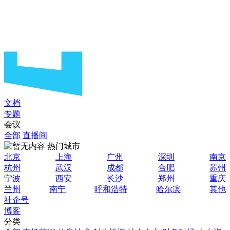
文档
专题
会议
全部
直播间
热门城市
北京
上海
广州
深圳
南京
杭州
武汉
成都
合肥
苏州
宁波
西安
长沙
郑州
重庆
兰州
南宁
呼和浩特
哈尔滨
其他
社企号
博客
分类