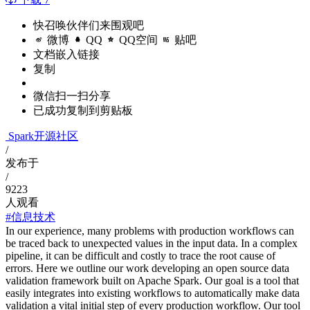
快召唤伙伴们来围观吧
微博
QQ
QQ空间
贴吧
文档嵌入链接
复制
微信扫一扫分享
已成功复制到剪贴板
Spark开源社区
/
发布于
/
9223
人观看
#信息技术
In our experience, many problems with production workflows can
be traced back to unexpected values in the input data. In a complex
pipeline, it can be difficult and costly to trace the root cause of
errors. Here we outline our work developing an open source data
validation framework built on Apache Spark. Our goal is a tool that
easily integrates into existing workflows to automatically make data
validation a vital initial step of every production workflow. Our tool