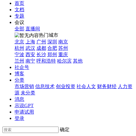
首页
文档
专题
会议
全部
直播间
热门城市
北京
上海
广州
深圳
南京
杭州
武汉
成都
合肥
苏州
宁波
西安
长沙
郑州
重庆
兰州
南宁
呼和浩特
哈尔滨
其他
社企号
博客
分类
市场营销
信息技术
创业投资
社会人文
财务财经
人力资
源
未分类
消息
示说GPT
申请试用
登录
确定