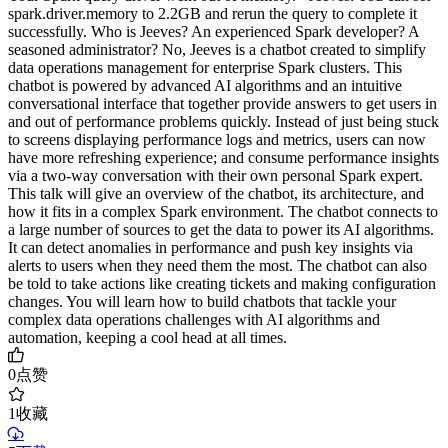
spark.driver.memory to 2.2GB and rerun the query to complete it
successfully. Who is Jeeves? An experienced Spark developer? A
seasoned administrator? No, Jeeves is a chatbot created to simplify
data operations management for enterprise Spark clusters. This
chatbot is powered by advanced AI algorithms and an intuitive
conversational interface that together provide answers to get users in
and out of performance problems quickly. Instead of just being stuck
to screens displaying performance logs and metrics, users can now
have more refreshing experience; and consume performance insights
via a two-way conversation with their own personal Spark expert.
This talk will give an overview of the chatbot, its architecture, and
how it fits in a complex Spark environment. The chatbot connects to
a large number of sources to get the data to power its AI algorithms.
It can detect anomalies in performance and push key insights via
alerts to users when they need them the most. The chatbot can also
be told to take actions like creating tickets and making configuration
changes. You will learn how to build chatbots that tackle your
complex data operations challenges with AI algorithms and
automation, keeping a cool head at all times.
0
点赞
1
收藏