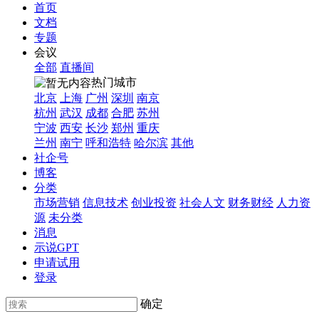
首页
文档
专题
会议
全部
直播间
热门城市
北京
上海
广州
深圳
南京
杭州
武汉
成都
合肥
苏州
宁波
西安
长沙
郑州
重庆
兰州
南宁
呼和浩特
哈尔滨
其他
社企号
博客
分类
市场营销
信息技术
创业投资
社会人文
财务财经
人力资
源
未分类
消息
示说GPT
申请试用
登录
确定