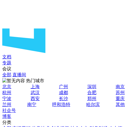
文档
专题
会议
全部
直播间
热门城市
北京
上海
广州
深圳
南京
杭州
武汉
成都
合肥
苏州
宁波
西安
长沙
郑州
重庆
兰州
南宁
呼和浩特
哈尔滨
其他
社企号
博客
分类