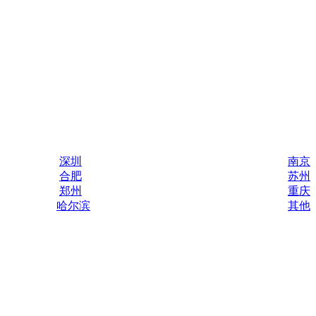
深圳
南京
合肥
苏州
郑州
重庆
哈尔滨
其他