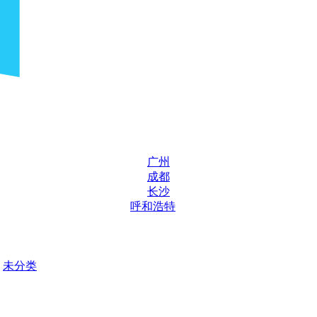
广州
成都
长沙
呼和浩特
未分类