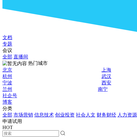
文档
专题
会议
全部
直播间
热门城市
北京
上海
杭州
武汉
宁波
西安
兰州
南宁
社企号
博客
分类
全部
市场营销
信息技术
创业投资
社会人文
财务财经
人力资源
申请试用
HOT