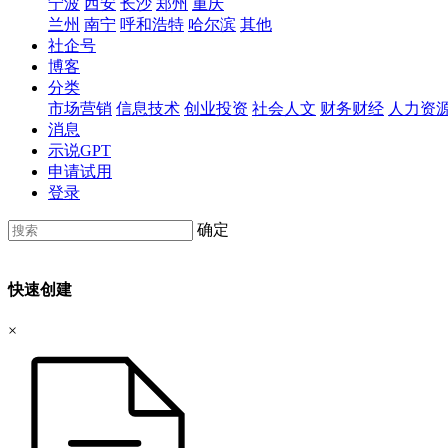
宁波
西安
长沙
郑州
重庆
兰州
南宁
呼和浩特
哈尔滨
其他
社企号
博客
分类
市场营销
信息技术
创业投资
社会人文
财务财经
人力资
消息
示说GPT
申请试用
登录
确定
快速创建
×