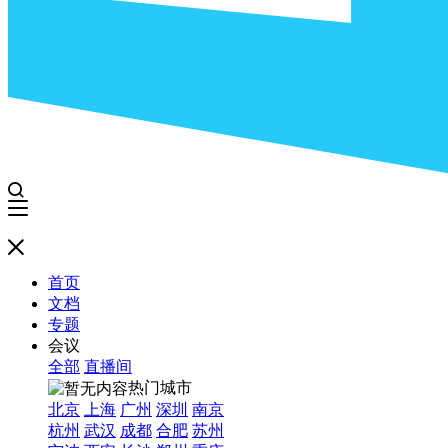
首页
文档
专题
会议
全部
直播间
热门城市
北京
上海
广州
深圳
南京
杭州
武汉
成都
合肥
苏州