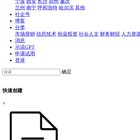
宁波
西安
长沙
郑州
重庆
兰州
南宁
呼和浩特
哈尔滨
其他
社企号
博客
分类
市场营销
信息技术
创业投资
社会人文
财务财经
人力资
消息
示说GPT
申请试用
登录
确定
快速创建
×