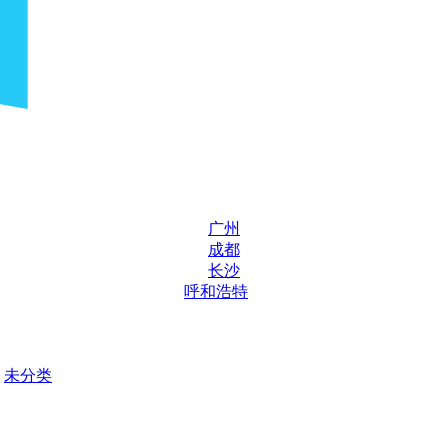
广州
成都
长沙
呼和浩特
未分类