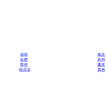
深圳
南京
合肥
苏州
郑州
重庆
哈尔滨
其他