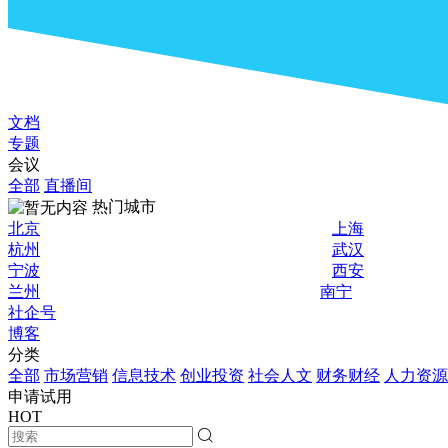
文档
专题
会议
全部
直播间
热门城市
北京
上海
杭州
武汉
宁波
西安
兰州
南宁
社企号
博客
分类
全部
市场营销
信息技术
创业投资
社会人文
财务财经
人力资源
申请试用
HOT