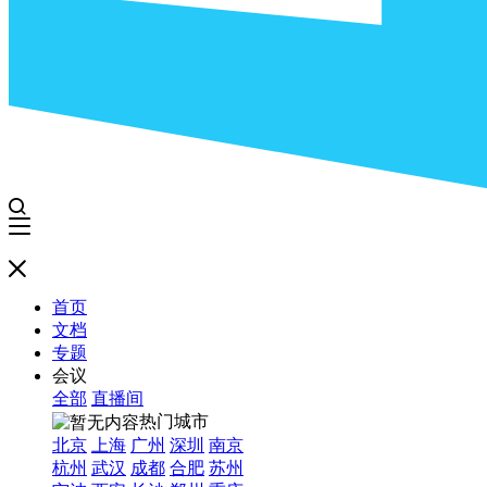
首页
文档
专题
会议
全部
直播间
热门城市
北京
上海
广州
深圳
南京
杭州
武汉
成都
合肥
苏州