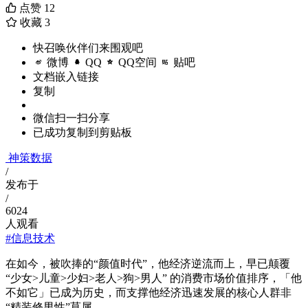
点赞
12
收藏
3
快召唤伙伴们来围观吧
微博
QQ
QQ空间
贴吧
文档嵌入链接
复制
微信扫一扫分享
已成功复制到剪贴板
神策数据
/
发布于
/
6024
人观看
#信息技术
在如今，被吹捧的“颜值时代”，他经济逆流而上，早已颠覆
“少女>儿童>少妇>老人>狗>男人” 的消费市场价值排序，「他
不如它」已成为历史，而支撑他经济迅速发展的核心人群非
“精装修男性”莫属。