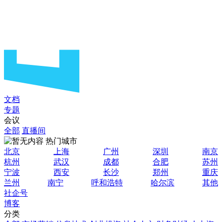
文档
专题
会议
全部
直播间
热门城市
北京
上海
广州
深圳
南京
杭州
武汉
成都
合肥
苏州
宁波
西安
长沙
郑州
重庆
兰州
南宁
呼和浩特
哈尔滨
其他
社企号
博客
分类