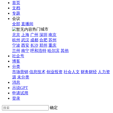
首页
文档
专题
会议
全部
直播间
热门城市
北京
上海
广州
深圳
南京
杭州
武汉
成都
合肥
苏州
宁波
西安
长沙
郑州
重庆
兰州
南宁
呼和浩特
哈尔滨
其他
社企号
博客
分类
市场营销
信息技术
创业投资
社会人文
财务财经
人力资
源
未分类
消息
示说GPT
申请试用
登录
确定