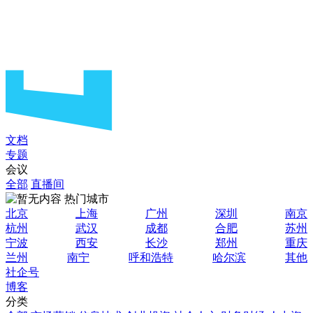
文档
专题
会议
全部
直播间
热门城市
北京
上海
广州
深圳
南京
杭州
武汉
成都
合肥
苏州
宁波
西安
长沙
郑州
重庆
兰州
南宁
呼和浩特
哈尔滨
其他
社企号
博客
分类