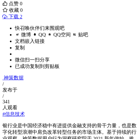
点赞
0
收藏
0
下载 2
快召唤伙伴们来围观吧
微博
QQ
QQ空间
贴吧
文档嵌入链接
复制
微信扫一扫分享
已成功复制到剪贴板
神策数据
/
发布于
/
341
人观看
#信息技术
银行业是中国经济稳中有进提供金融支持的骨干力量，也是数
字化转型浪潮中肩负改革转型任务的市场主体。基于持续的行
业观察，神策数据用户行为洞察研究院于 2021 新年伊始，推