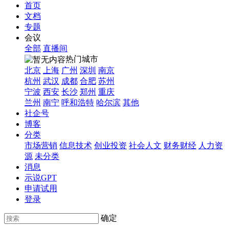
首页
文档
专题
会议
全部
直播间
热门城市
北京
上海
广州
深圳
南京
杭州
武汉
成都
合肥
苏州
宁波
西安
长沙
郑州
重庆
兰州
南宁
呼和浩特
哈尔滨
其他
社企号
博客
分类
市场营销
信息技术
创业投资
社会人文
财务财经
人力资
源
未分类
消息
示说GPT
申请试用
登录
确定