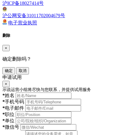
沪ICP备18027414号
沪公网安备31011702004679号
电子营业执照
删除
×
确定删除吗？
确定
取消
申请试用
×
示说运营小组将尽快与您联系，并提供试用服务
*
姓名
*
手机号码
*
电子邮件
*
职位
*
单位
*
微信号