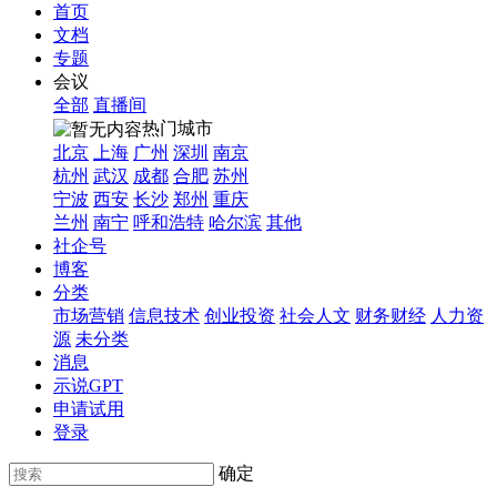
首页
文档
专题
会议
全部
直播间
热门城市
北京
上海
广州
深圳
南京
杭州
武汉
成都
合肥
苏州
宁波
西安
长沙
郑州
重庆
兰州
南宁
呼和浩特
哈尔滨
其他
社企号
博客
分类
市场营销
信息技术
创业投资
社会人文
财务财经
人力资
源
未分类
消息
示说GPT
申请试用
登录
确定