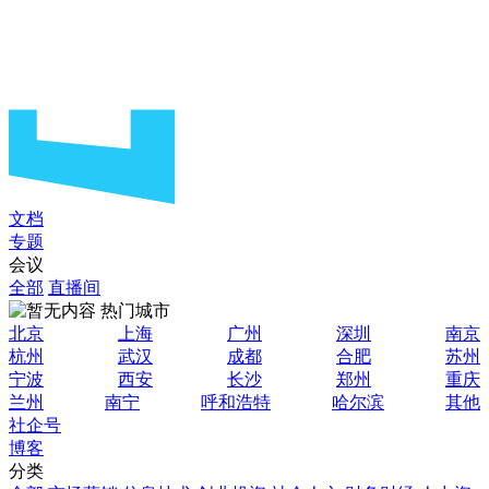
文档
专题
会议
全部
直播间
热门城市
北京
上海
广州
深圳
南京
杭州
武汉
成都
合肥
苏州
宁波
西安
长沙
郑州
重庆
兰州
南宁
呼和浩特
哈尔滨
其他
社企号
博客
分类