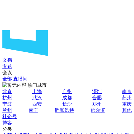
文档
专题
会议
全部
直播间
热门城市
北京
上海
广州
深圳
南京
杭州
武汉
成都
合肥
苏州
宁波
西安
长沙
郑州
重庆
兰州
南宁
呼和浩特
哈尔滨
其他
社企号
博客
分类