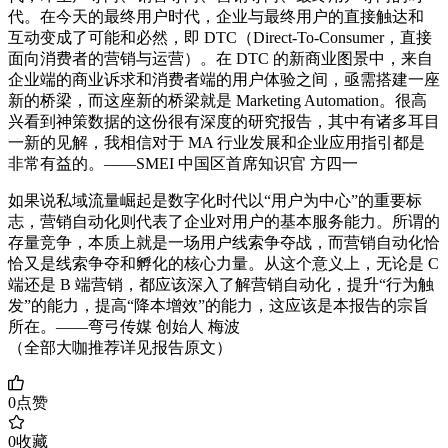
代。在今天的最终用户时代，企业与最终用户的直接触达和
互动变成了可能和必然，即 DTC（Direct-To-Consumer，直接
面向消费者的营销与运营）。在 DTC 的新商业图景中，来自
企业端的商业诉求和消费者端的用户体验之间，亟需搭建一座
新的桥梁，而这座新的桥梁就是 Marketing Automation。很高
兴看到神策数据的这份很有深度的研究报告，其中有诸多耳目
一新的见解，我相信对于 MA 行业发展和企业应用指引都是
非常有益的。——SMEI 中国区首席知识官 方四一
如果说私域流量崛起是数字化时代以“用户为中心”的重要标
志，营销自动化则代表了企业对用户的基本服务能力。所谓的
存量竞争，本质上就是一场用户线索争夺战，而营销自动化恰
恰又是线索争夺和孵化的核心力量。从这个意义上，无论是 C
端还是 B 端营销，都应该深入了解营销自动化，提升“行为触
发”的能力，提高“降本增效”的能力，这应该是本报告的宗旨
所在。——弯弓传媒 创始人 梅波
（全部大咖推荐详见报告原文）
0
点赞
0
收藏