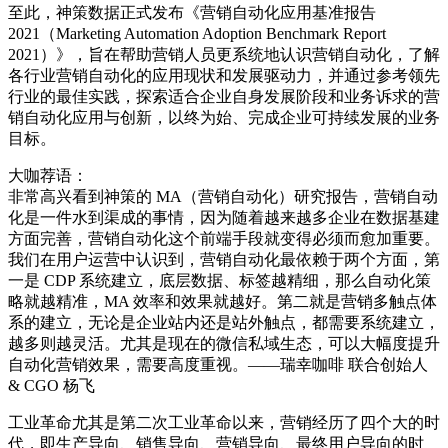
至此，神策数据正式发布《营销自动化应用基准报告
2021（Marketing Automation Adoption Benchmark Report
2021）》，旨在帮助营销人员更系统地认识营销自动化，了解
各行业营销自动化的应用现状和发展驱动力，并通过参考领先
行业的最佳实践，探索适合企业自身发展阶段和业务诉求的营
销自动化应用与创新，以终为始、完成企业可持续发展的业务
目标。
大咖荐语：
非常高兴看到神策的 MA（营销自动化）研究报告，营销自动
化是一件水到渠成的事情，因为随着越来越多企业在数据基建
方面完善，营销自动化这个前端手段就变得必须而愈加重要。
我们在用户运营中认识到，营销自动化最依赖于两个方面，第
一是 CDP 系统建立，底层数据、标签越精细，那么自动化策
略就越精准，MA 效率和效果就越好。第二就是营销多触点体
系的建立，无论是企业站内还是站外触点，都需要系统建立，
越多则越灵活。尤其是现在的微信私域生态，可以大幅度提升
自动化营销效果，需要高度重视。——瑞幸咖啡 联合创始人
& CGO 杨飞
工业革命尤其是第二次工业革命以来，营销经历了四个大的时
代，即生产导向、销售导向、营销导向、最终用户导向的时