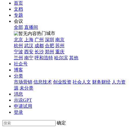
首页
文档
专题
会议
全部
直播间
热门城市
北京
上海
广州
深圳
南京
杭州
武汉
成都
合肥
苏州
宁波
西安
长沙
郑州
重庆
兰州
南宁
呼和浩特
哈尔滨
其他
社企号
博客
分类
市场营销
信息技术
创业投资
社会人文
财务财经
人力资
源
未分类
消息
示说GPT
申请试用
登录
确定