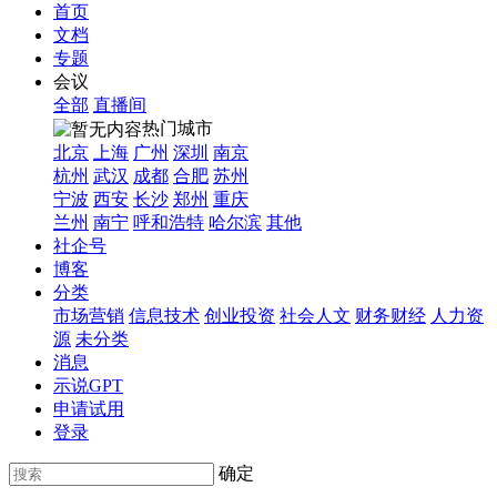
首页
文档
专题
会议
全部
直播间
热门城市
北京
上海
广州
深圳
南京
杭州
武汉
成都
合肥
苏州
宁波
西安
长沙
郑州
重庆
兰州
南宁
呼和浩特
哈尔滨
其他
社企号
博客
分类
市场营销
信息技术
创业投资
社会人文
财务财经
人力资
源
未分类
消息
示说GPT
申请试用
登录
确定