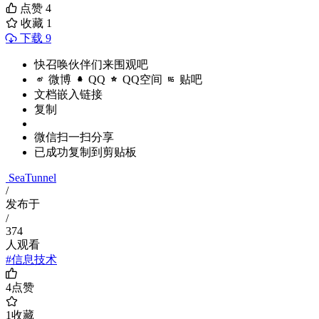
点赞
4
收藏
1
下载 9
快召唤伙伴们来围观吧
微博
QQ
QQ空间
贴吧
文档嵌入链接
复制
微信扫一扫分享
已成功复制到剪贴板
SeaTunnel
/
发布于
/
374
人观看
#信息技术
4
点赞
1
收藏