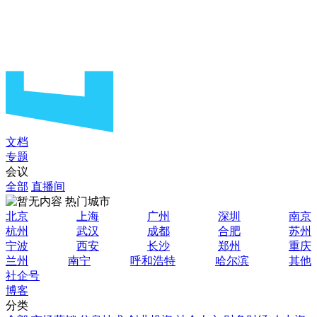
文档
专题
会议
全部
直播间
热门城市
北京
上海
广州
深圳
南京
杭州
武汉
成都
合肥
苏州
宁波
西安
长沙
郑州
重庆
兰州
南宁
呼和浩特
哈尔滨
其他
社企号
博客
分类