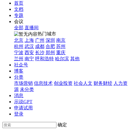
首页
文档
专题
会议
全部
直播间
热门城市
北京
上海
广州
深圳
南京
杭州
武汉
成都
合肥
苏州
宁波
西安
长沙
郑州
重庆
兰州
南宁
呼和浩特
哈尔滨
其他
社企号
博客
分类
市场营销
信息技术
创业投资
社会人文
财务财经
人力资
源
未分类
消息
示说GPT
申请试用
登录
确定