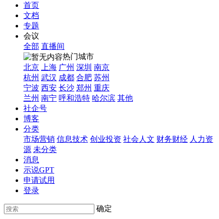
首页
文档
专题
会议
全部
直播间
热门城市
北京
上海
广州
深圳
南京
杭州
武汉
成都
合肥
苏州
宁波
西安
长沙
郑州
重庆
兰州
南宁
呼和浩特
哈尔滨
其他
社企号
博客
分类
市场营销
信息技术
创业投资
社会人文
财务财经
人力资
源
未分类
消息
示说GPT
申请试用
登录
确定