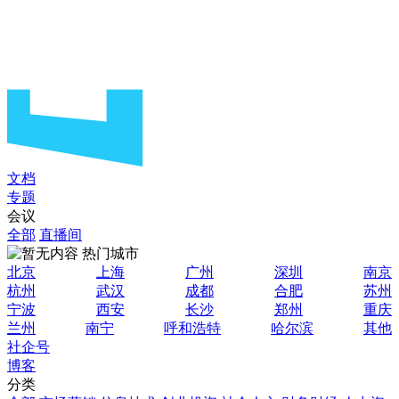
文档
专题
会议
全部
直播间
热门城市
北京
上海
广州
深圳
南京
杭州
武汉
成都
合肥
苏州
宁波
西安
长沙
郑州
重庆
兰州
南宁
呼和浩特
哈尔滨
其他
社企号
博客
分类