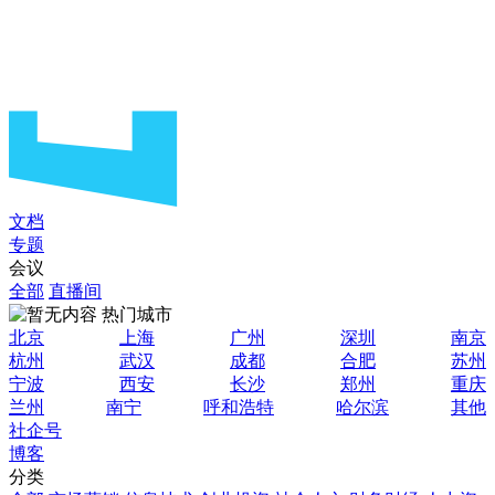
文档
专题
会议
全部
直播间
热门城市
北京
上海
广州
深圳
南京
杭州
武汉
成都
合肥
苏州
宁波
西安
长沙
郑州
重庆
兰州
南宁
呼和浩特
哈尔滨
其他
社企号
博客
分类