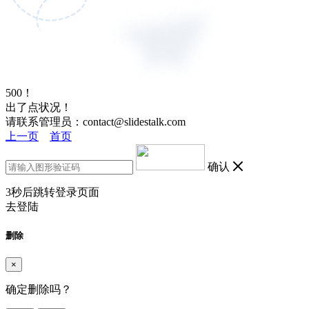
500！
出了点状况！
请联系管理员：contact@slidestalk.com
上一页
首页
确认
3
秒后跳转登录页面
去登陆
删除
×
确定删除吗？