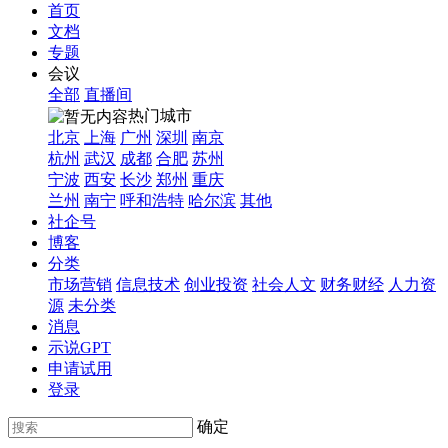
首页
文档
专题
会议
全部
直播间
热门城市
北京
上海
广州
深圳
南京
杭州
武汉
成都
合肥
苏州
宁波
西安
长沙
郑州
重庆
兰州
南宁
呼和浩特
哈尔滨
其他
社企号
博客
分类
市场营销
信息技术
创业投资
社会人文
财务财经
人力资
源
未分类
消息
示说GPT
申请试用
登录
确定