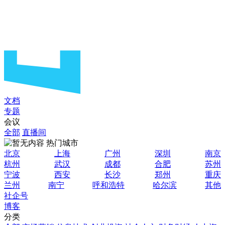
文档
专题
会议
全部
直播间
热门城市
北京
上海
广州
深圳
南京
杭州
武汉
成都
合肥
苏州
宁波
西安
长沙
郑州
重庆
兰州
南宁
呼和浩特
哈尔滨
其他
社企号
博客
分类