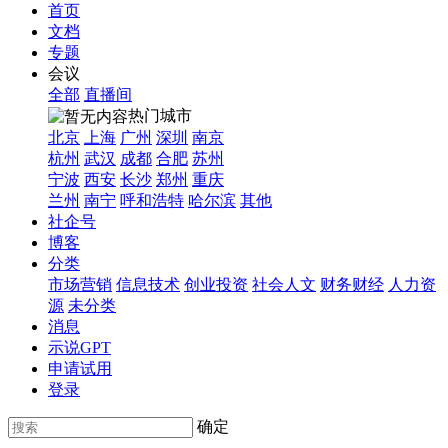
首页
文档
专题
会议
全部
直播间
热门城市
北京
上海
广州
深圳
南京
杭州
武汉
成都
合肥
苏州
宁波
西安
长沙
郑州
重庆
兰州
南宁
呼和浩特
哈尔滨
其他
社企号
博客
分类
市场营销
信息技术
创业投资
社会人文
财务财经
人力资
源
未分类
消息
示说GPT
申请试用
登录
确定