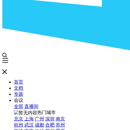
首页
文档
专题
会议
全部
直播间
热门城市
北京
上海
广州
深圳
南京
杭州
武汉
成都
合肥
苏州