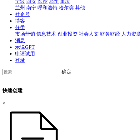
宁波
西安
长沙
郑州
重庆
兰州
南宁
呼和浩特
哈尔滨
其他
社企号
博客
分类
市场营销
信息技术
创业投资
社会人文
财务财经
人力资
消息
示说GPT
申请试用
登录
确定
快速创建
×