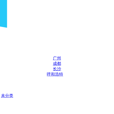
广州
成都
长沙
呼和浩特
未分类