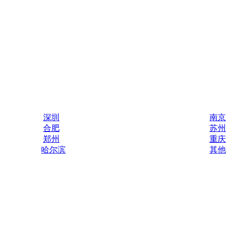
深圳
南京
合肥
苏州
郑州
重庆
哈尔滨
其他