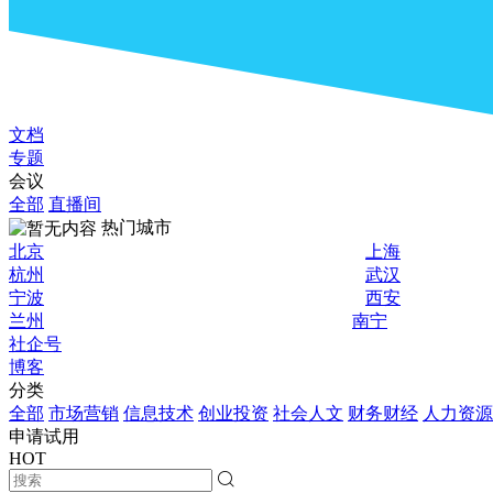
文档
专题
会议
全部
直播间
热门城市
北京
上海
杭州
武汉
宁波
西安
兰州
南宁
社企号
博客
分类
全部
市场营销
信息技术
创业投资
社会人文
财务财经
人力资源
申请试用
HOT