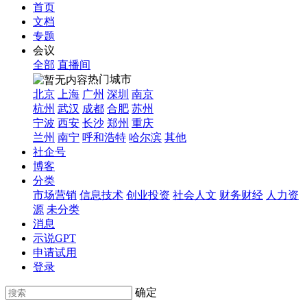
首页
文档
专题
会议
全部
直播间
热门城市
北京
上海
广州
深圳
南京
杭州
武汉
成都
合肥
苏州
宁波
西安
长沙
郑州
重庆
兰州
南宁
呼和浩特
哈尔滨
其他
社企号
博客
分类
市场营销
信息技术
创业投资
社会人文
财务财经
人力资
源
未分类
消息
示说GPT
申请试用
登录
确定