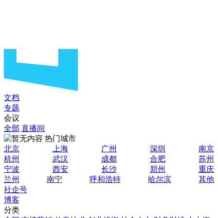
文档
专题
会议
全部
直播间
热门城市
北京
上海
广州
深圳
南京
杭州
武汉
成都
合肥
苏州
宁波
西安
长沙
郑州
重庆
兰州
南宁
呼和浩特
哈尔滨
其他
社企号
博客
分类