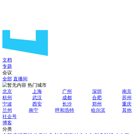
文档
专题
会议
全部
直播间
热门城市
北京
上海
广州
深圳
南京
杭州
武汉
成都
合肥
苏州
宁波
西安
长沙
郑州
重庆
兰州
南宁
呼和浩特
哈尔滨
其他
社企号
博客
分类