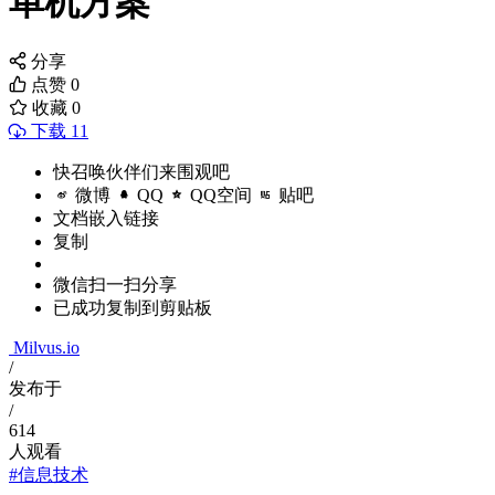
单机方案
分享
点赞
0
收藏
0
下载 11
快召唤伙伴们来围观吧
微博
QQ
QQ空间
贴吧
文档嵌入链接
复制
微信扫一扫分享
已成功复制到剪贴板
Milvus.io
/
发布于
/
614
人观看
#信息技术