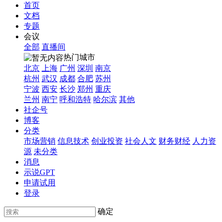
首页
文档
专题
会议
全部
直播间
热门城市
北京
上海
广州
深圳
南京
杭州
武汉
成都
合肥
苏州
宁波
西安
长沙
郑州
重庆
兰州
南宁
呼和浩特
哈尔滨
其他
社企号
博客
分类
市场营销
信息技术
创业投资
社会人文
财务财经
人力资
源
未分类
消息
示说GPT
申请试用
登录
确定