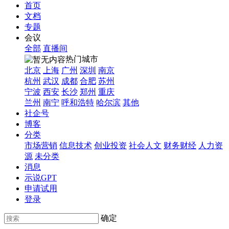
首页
文档
专题
会议
全部
直播间
热门城市
北京
上海
广州
深圳
南京
杭州
武汉
成都
合肥
苏州
宁波
西安
长沙
郑州
重庆
兰州
南宁
呼和浩特
哈尔滨
其他
社企号
博客
分类
市场营销
信息技术
创业投资
社会人文
财务财经
人力资
源
未分类
消息
示说GPT
申请试用
登录
确定