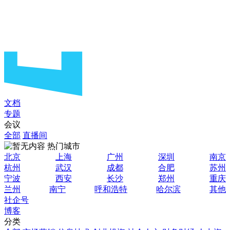
文档
专题
会议
全部
直播间
热门城市
北京
上海
广州
深圳
南京
杭州
武汉
成都
合肥
苏州
宁波
西安
长沙
郑州
重庆
兰州
南宁
呼和浩特
哈尔滨
其他
社企号
博客
分类