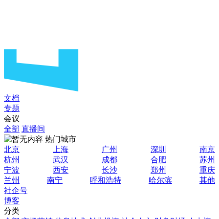
文档
专题
会议
全部
直播间
热门城市
北京
上海
广州
深圳
南京
杭州
武汉
成都
合肥
苏州
宁波
西安
长沙
郑州
重庆
兰州
南宁
呼和浩特
哈尔滨
其他
社企号
博客
分类