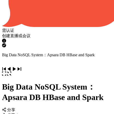
需认证
创建直播或会议
Big Data NoSQL System：Apsara DB HBase and Spark
Big Data NoSQL System：
Apsara DB HBase and Spark
分享