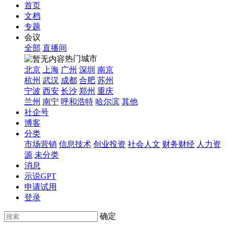
首页
文档
专题
会议
全部
直播间
热门城市
北京
上海
广州
深圳
南京
杭州
武汉
成都
合肥
苏州
宁波
西安
长沙
郑州
重庆
兰州
南宁
呼和浩特
哈尔滨
其他
社企号
博客
分类
市场营销
信息技术
创业投资
社会人文
财务财经
人力资
源
未分类
消息
示说GPT
申请试用
登录
确定