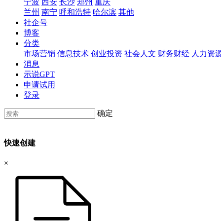
宁波
西安
长沙
郑州
重庆
兰州
南宁
呼和浩特
哈尔滨
其他
社企号
博客
分类
市场营销
信息技术
创业投资
社会人文
财务财经
人力资
消息
示说GPT
申请试用
登录
确定
快速创建
×