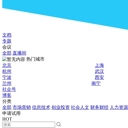
文档
专题
会议
全部
直播间
热门城市
北京
上海
杭州
武汉
宁波
西安
兰州
南宁
社企号
博客
分类
全部
市场营销
信息技术
创业投资
社会人文
财务财经
人力资源
申请试用
HOT