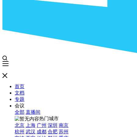
首页
文档
专题
会议
全部
直播间
热门城市
北京
上海
广州
深圳
南京
杭州
武汉
成都
合肥
苏州