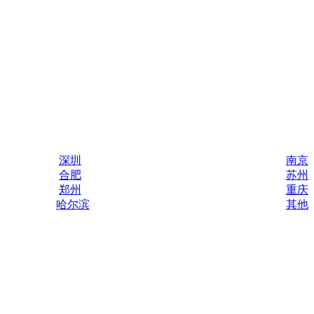
深圳
南京
合肥
苏州
郑州
重庆
哈尔滨
其他