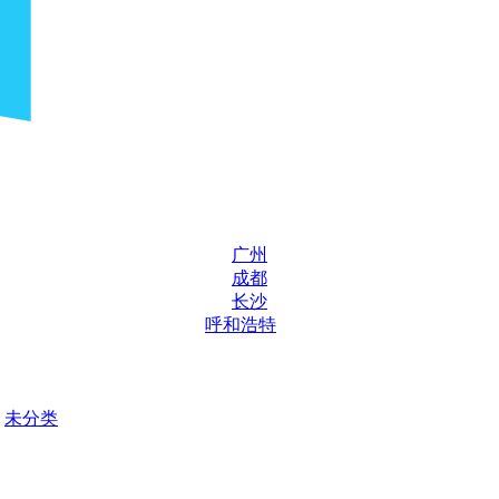
广州
成都
长沙
呼和浩特
未分类