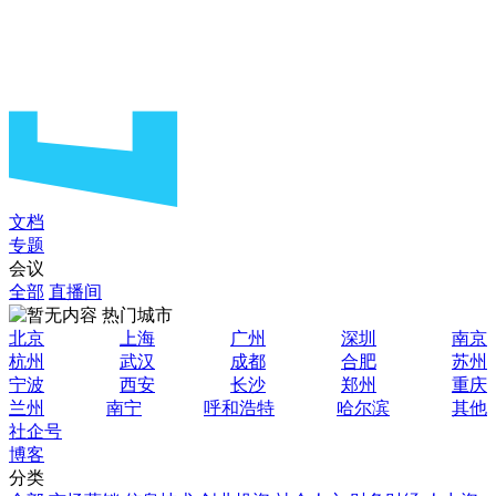
文档
专题
会议
全部
直播间
热门城市
北京
上海
广州
深圳
南京
杭州
武汉
成都
合肥
苏州
宁波
西安
长沙
郑州
重庆
兰州
南宁
呼和浩特
哈尔滨
其他
社企号
博客
分类