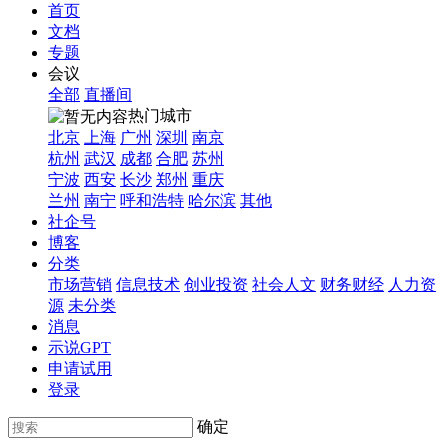
首页
文档
专题
会议
全部
直播间
热门城市
北京
上海
广州
深圳
南京
杭州
武汉
成都
合肥
苏州
宁波
西安
长沙
郑州
重庆
兰州
南宁
呼和浩特
哈尔滨
其他
社企号
博客
分类
市场营销
信息技术
创业投资
社会人文
财务财经
人力资
源
未分类
消息
示说GPT
申请试用
登录
确定