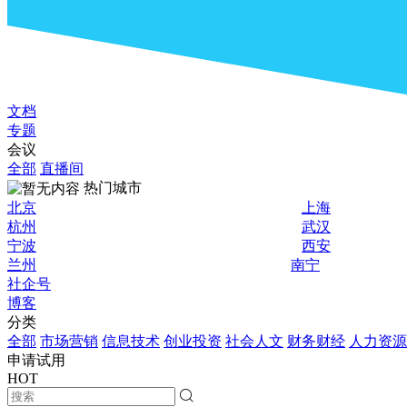
文档
专题
会议
全部
直播间
热门城市
北京
上海
杭州
武汉
宁波
西安
兰州
南宁
社企号
博客
分类
全部
市场营销
信息技术
创业投资
社会人文
财务财经
人力资源
申请试用
HOT