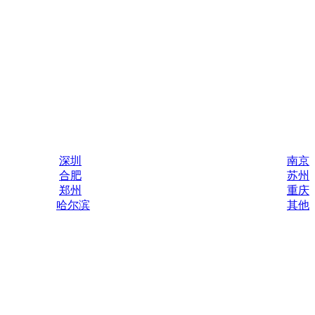
深圳
南京
合肥
苏州
郑州
重庆
哈尔滨
其他