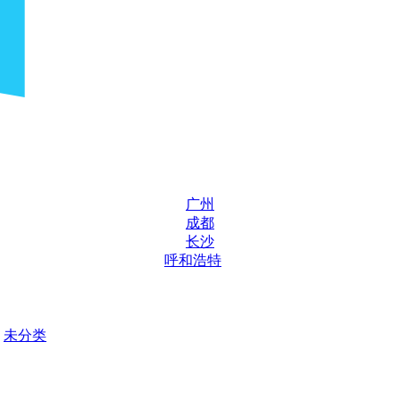
广州
成都
长沙
呼和浩特
未分类