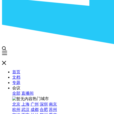
首页
文档
专题
会议
全部
直播间
热门城市
北京
上海
广州
深圳
南京
杭州
武汉
成都
合肥
苏州