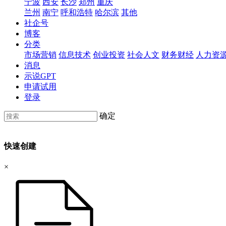
宁波
西安
长沙
郑州
重庆
兰州
南宁
呼和浩特
哈尔滨
其他
社企号
博客
分类
市场营销
信息技术
创业投资
社会人文
财务财经
人力资
消息
示说GPT
申请试用
登录
确定
快速创建
×