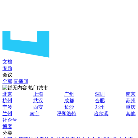
文档
专题
会议
全部
直播间
热门城市
北京
上海
广州
深圳
南京
杭州
武汉
成都
合肥
苏州
宁波
西安
长沙
郑州
重庆
兰州
南宁
呼和浩特
哈尔滨
其他
社企号
博客
分类