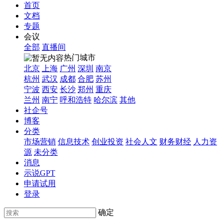
首页
文档
专题
会议
全部
直播间
热门城市
北京
上海
广州
深圳
南京
杭州
武汉
成都
合肥
苏州
宁波
西安
长沙
郑州
重庆
兰州
南宁
呼和浩特
哈尔滨
其他
社企号
博客
分类
市场营销
信息技术
创业投资
社会人文
财务财经
人力资
源
未分类
消息
示说GPT
申请试用
登录
确定