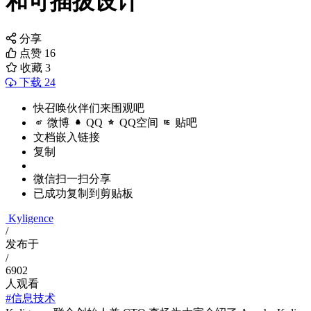
和可插拔设计
分享
点赞
16
收藏
3
下载 24
快召唤伙伴们来围观吧
微博
QQ
QQ空间
贴吧
文档嵌入链接
复制
微信扫一扫分享
已成功复制到剪贴板
Kyligence
/
发布于
/
6902
人观看
#信息技术