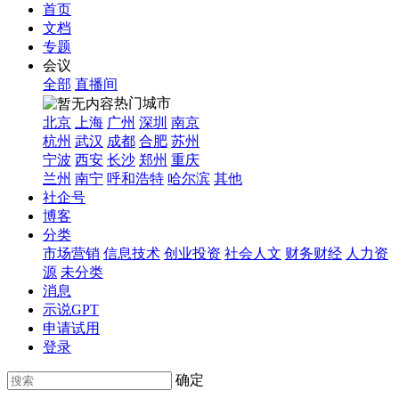
首页
文档
专题
会议
全部
直播间
热门城市
北京
上海
广州
深圳
南京
杭州
武汉
成都
合肥
苏州
宁波
西安
长沙
郑州
重庆
兰州
南宁
呼和浩特
哈尔滨
其他
社企号
博客
分类
市场营销
信息技术
创业投资
社会人文
财务财经
人力资
源
未分类
消息
示说GPT
申请试用
登录
确定