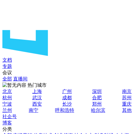
文档
专题
会议
全部
直播间
热门城市
北京
上海
广州
深圳
南京
杭州
武汉
成都
合肥
苏州
宁波
西安
长沙
郑州
重庆
兰州
南宁
呼和浩特
哈尔滨
其他
社企号
博客
分类