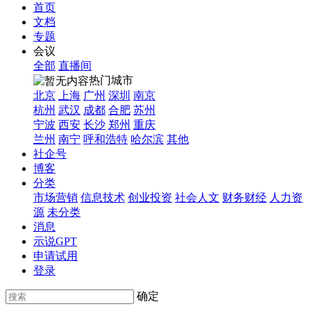
首页
文档
专题
会议
全部
直播间
热门城市
北京
上海
广州
深圳
南京
杭州
武汉
成都
合肥
苏州
宁波
西安
长沙
郑州
重庆
兰州
南宁
呼和浩特
哈尔滨
其他
社企号
博客
分类
市场营销
信息技术
创业投资
社会人文
财务财经
人力资
源
未分类
消息
示说GPT
申请试用
登录
确定