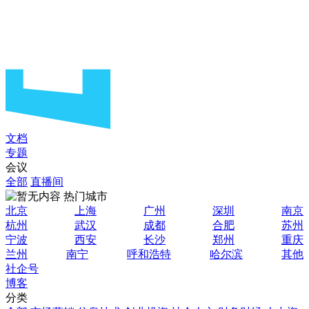
文档
专题
会议
全部
直播间
热门城市
北京
上海
广州
深圳
南京
杭州
武汉
成都
合肥
苏州
宁波
西安
长沙
郑州
重庆
兰州
南宁
呼和浩特
哈尔滨
其他
社企号
博客
分类