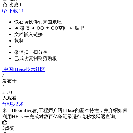
收藏
1
下载 11
快召唤伙伴们来围观吧
微博
QQ
QQ空间
贴吧
文档嵌入链接
复制
微信扫一扫分享
已成功复制到剪贴板
中国HBase技术社区
/
发布于
/
2130
人观看
#信息技术
来自BloomBerg的工程师介绍HBase的基本特性，并介绍如何
利用HBase来完成对数百亿条记录进行毫秒级延迟查询。
3
点赞