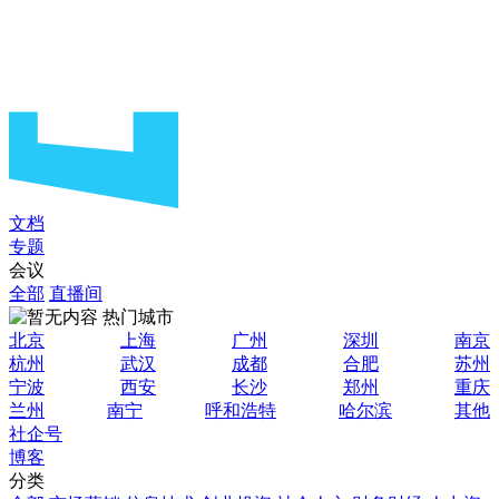
文档
专题
会议
全部
直播间
热门城市
北京
上海
广州
深圳
南京
杭州
武汉
成都
合肥
苏州
宁波
西安
长沙
郑州
重庆
兰州
南宁
呼和浩特
哈尔滨
其他
社企号
博客
分类