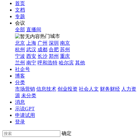
首页
文档
专题
会议
全部
直播间
热门城市
北京
上海
广州
深圳
南京
杭州
武汉
成都
合肥
苏州
宁波
西安
长沙
郑州
重庆
兰州
南宁
呼和浩特
哈尔滨
其他
社企号
博客
分类
市场营销
信息技术
创业投资
社会人文
财务财经
人力资
源
未分类
消息
示说GPT
申请试用
登录
确定